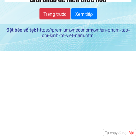
Trang trước
Xem tiếp
Đặt báo số tại:
https://premium.vneconomy.vn/an-pham-tap-
chi-kinh-te-viet-nam.html
Tự chạy đang:
Bật