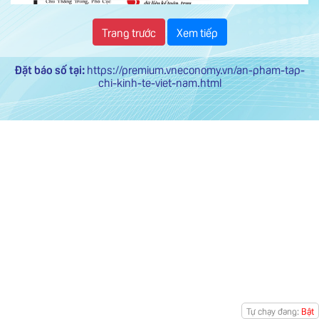
Trang trước
Xem tiếp
Đặt báo số tại:
https://premium.vneconomy.vn/an-pham-tap-
chi-kinh-te-viet-nam.html
Tự chạy đang:
Bật